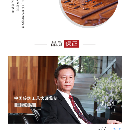
品质
保证
6
/
7
＜
＞