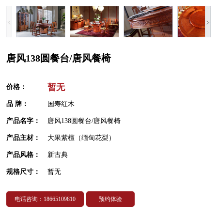
唐风138圆餐台/唐风餐椅
暂无
价格：
品 牌：
国寿红木
产品名字：
唐风138圆餐台/唐风餐椅
产品主材：
大果紫檀（缅甸花梨）
产品风格：
新古典
规格尺寸：
暂无
电话咨询：18665109810
预约体验