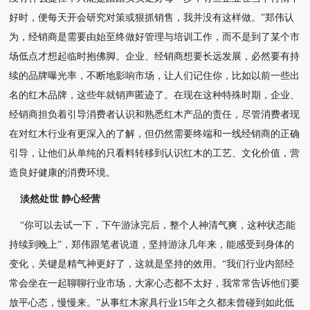
好时，便每天开会研究对策或狠抓销售，我并没有这样做。”
郑伟认
为，经销商是需要由始至终做好管理与培训工作，而不是到了某个市
场低点才想起临时
抱佛脚。企业、经销商想要长远发展，必然要有持
续的品牌曝光率，不断地影响市场，让人们
记住你，比如以前一些出
名的红木品牌，这些年就销声匿迹了。
在现在这种特殊时期，企业、
经销商担负着引导消费者认识和熟悉红木产品的责任，尽管消费
者现
在对红木行业有更深入的了解，但仍然需要终端和一线经销商的正确
引导，让他们从单纯
的只看料转移到认识红木的工艺、文化价值，营
造良好健康的消费环境。
淡然处世 静心经营
“你可以去试一下，下午游泳完后，整个人神清气爽，这种状态能
持续到晚上”，郑伟跟笔者
说道，坚持游泳几年来，能感受到身体的
变化，关键是精气神更好了，这就是坚持的效用。
“我们行业内部经
常会坐在一起聊聊行业市场，大家心态都不太好，我常常告诉他们要
放平心
态，慢慢来。”从事红木家具行业15年之久都未曾碰到如此低