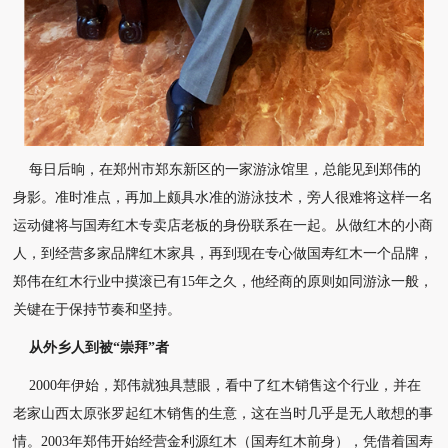
每日后晌，在郑州市郑东新区的一家游泳馆里，总能见到郑伟的
身影。准时准点，再加上颇具水
准的游泳技术，旁人很难将这样一名
运动健将与国寿红木专卖店老板的身份联系在一起。
从做红木的小商
人，到经营多家品牌红木家具，再到现在专心做国寿红木一个品牌，
郑伟在红木
行业中摸滚已有15年之久，他经商的原则如同游泳一般，
关键在于保持节奏和坚持。
从外乡人到被“崇拜”者
2000年伊始，郑伟就独具慧眼，看中了红木销售这个行业，并在
老家山西太原张罗起红木销售的
生意，这在当时几乎是无人敢想的事
情。2003年郑伟开始经营金利源红木（国寿红木前身），凭
借着国寿