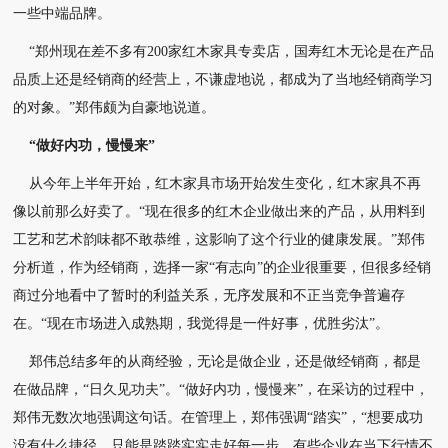
一些中端品牌。
“郑州现在差不多有200家红木家具专卖店，国寿红木无论是在产品
品质上还是经销商的经营上，
不谦虚地说，都成为了当地经销商学习
的对象。”郑伟颇为自豪地说道。
“做好内功，慢慢来”
从今年上半年开始，红木家具市场开始发生变化，红木家具不再
像以前那么好卖了。“现在很多的红木企业做出来的产品，从用料到
工艺和艺术韵味都不敢恭维，这影响了这个行业的
健康发展。”郑伟
分析道，作为经销商，选择一家“有志向”的企业很重要，但很多经销
商过
分地看中了暂时的利益关系，无序发展和不正当竞争普遍存
在。“现在市场进入成熟期，我觉
得是一件好事，优胜劣汰”。
郑伟总结多年的从商经验，无论是做企业，还是做经销商，都是
在做品牌，“日久见功夫”。
“做好内功，慢慢来”，在采访的过程中，
郑伟无数次地强调这句话。
在管理上，郑伟强调“踏实”，“想要成功
没有什么捷径，只能是踏踏实实走好每一步，有些
企业在当下行情不