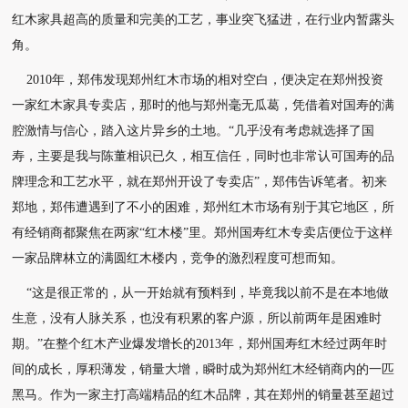
红木家具超高的质量和完美的工艺，事业突飞猛进，在行业内暂露头
角。
2010年，郑伟发现郑州红木市场的相对空白，便决定在郑州投资
一家红木家具专卖店，那时的他
与郑州毫无瓜葛，凭借着对国寿的满
腔激情与信心，踏入这片异乡的土地。
“几乎没有考虑就选择了国
寿，主要是我与陈董相识已久，相互信任，同时也非常认可国寿的品
牌理念和工艺水平，就在郑州开设了专卖店”，郑伟告诉笔者。
初来
郑地，郑伟遭遇到了不小的困难，郑州红木市场有别于其它地区，所
有经销商都聚焦在两家
“红木楼”里。郑州国寿红木专卖店便位于这样
一家品牌林立的满圆红木楼内，竞争的激烈程度
可想而知。
“这是很正常的，从一开始就有预料到，毕竟我以前不是在本地做
生意，没有人脉关系，也没有积
累的客户源，所以前两年是困难时
期。”
在整个红木产业爆发增长的2013年，郑州国寿红木经过两年时
间的成长，厚积薄发，销量大增，瞬
时成为郑州红木经销商内的一匹
黑马。作为一家主打高端精品的红木品牌，其在郑州的销量甚至超
过