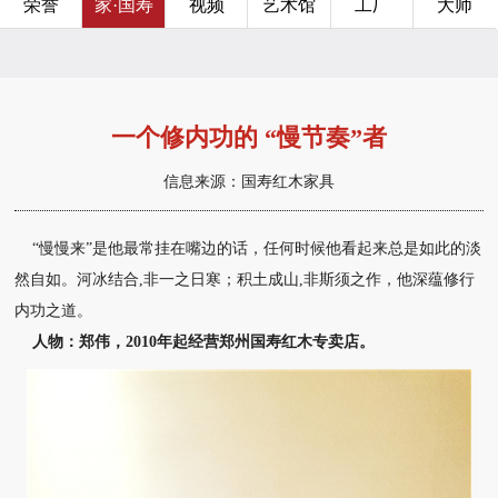
荣誉
家·国寿
视频
艺术馆
工厂
大师
一个修内功的 “慢节奏”者
信息来源：国寿红木家具
“慢慢来”是他最常挂在嘴边的
话，任何时候他看起来总是如此的淡
然自如。河冰结合,非一之日寒；积土
成山,非斯须之作，他深蕴修行
内功之
道。
人物：郑伟，2010年起经营郑州
国寿红木专卖店。