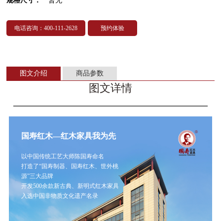
规格尺寸：
暂无
电话咨询：400-111-2628
预约体验
图文介绍
商品参数
图文详情
国寿红木—红木家具我为先
以中国传统工艺大师陈国寿命名
打造了“国寿制器、国寿红木、世外桃
源”三大品牌
开发500余款新古典、新明式红木家具
入选中国非物质文化遗产名录