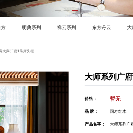
唐风系列
东方
明典系列
祥云系列
东方丹云
大
号大床/广府1号床头柜
大师系列广府
暂无
价格：
品 牌：
国寿红木
产品名字：
大师系列广府