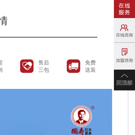
情
程
售后
免费
询
三包
送装