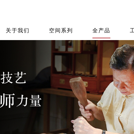
厅系列
果紫檀
体报道
品牌荣誉
卧室系列
工艺大师
大师报道
品牌刊物
书房
非遗
招贤
加盟优势
售后服务
加盟申请
关于我们
空间系列
全产品
国寿红木
看详情
看详情
看详情
查看详情
查看详情
查看详情
查看详情
查看详情
查看详
查看详
查看详
查看详情
查看详情
查看详情
广府1号
玉如意系列
如意系列
禅意东方
明典系列
祥云系列
查看详情
东方丹云
大唐盛世
唐意系列
唐韵系列