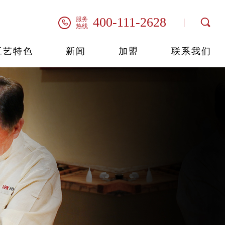
系列
技艺
纳士
品牌视频
茶室系列
艺术馆
400-111-2628
服务
联系我们
热线
工艺特色
新闻
加盟
联系我们
世外桃源
情
情
情
查看详情
查看详情
查看详情
查看详情
明轩系列
轩逸系列
君尚系列
桃源系列
查看详情