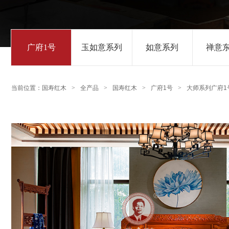
广府1号
玉如意系列
如意系列
禅意
当前位置：
国寿红木
>
全产品
>
国寿红木
>
广府1号
>
大师系列广府1