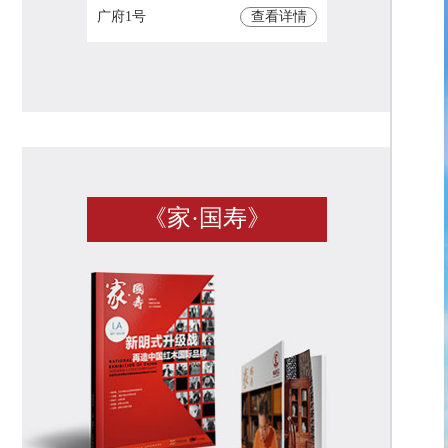
广府1号
查看详情
《家·国寿》