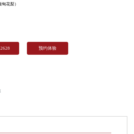
缅甸花梨）
2628
预约体验
藏